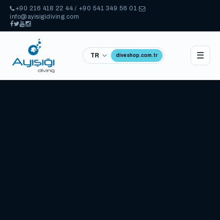
+90 216 418 22 44 / +90 541 349 56 01
·
info@ayisigidiving.com
☰
diveshop.com.tr