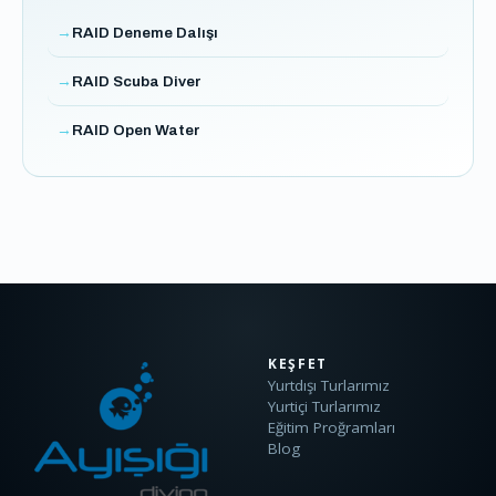
RAID Deneme Dalışı
RAID Scuba Diver
RAID Open Water
KEŞFET
Yurtdışı Turlarımız
Yurtiçi Turlarımız
Eğitim Proğramları
Blog