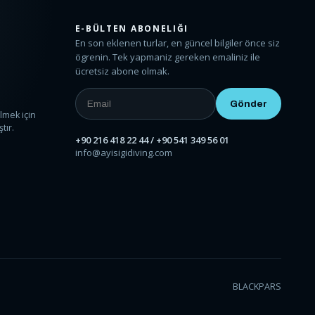
E-BÜLTEN ABONELIĞI
En son eklenen turlar, en güncel bilgiler önce siz
ögrenin. Tek yapmaniz gereken emaliniz ile
ücretsiz abone olmak.
ı
lmek için
tır.
+90 216 418 22 44 / +90 541 349 56 01
info@ayisigidiving.com
BLACKPARS