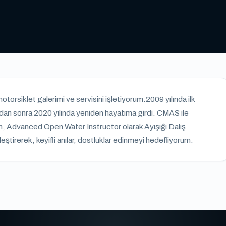
orsiklet galerimi ve servisini işletiyorum.2009 yılında ilk
adan sonra 2020 yılında yeniden hayatıma girdi. CMAS ile
im, Advanced Open Water Instructor olarak Ayışığı Dalış
ştirerek, keyifli anılar, dostluklar edinmeyi hedefliyorum.