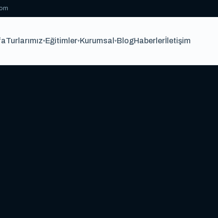
com
fa
Turlarımız
Eğitimler
Kurumsal
Blog
Haberler
İletişim
▾
▾
▾