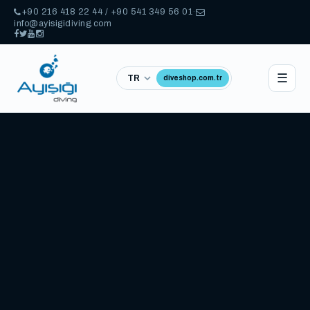
+90 216 418 22 44 / +90 541 349 56 01
·
info@ayisigidiving.com
☰
diveshop.com.tr