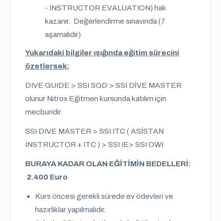
- INSTRUCTOR EVALUATION) hak
kazanır. Değerlendirme sınavında (7
aşamalıdır)
Yukarıdaki bilgiler ışığında eğitim sürecini
özetlersek;
DIVE GUIDE > SSI SOD > SSI DİVE MASTER
olunur Nitrox Eğitmen kursunda katılım için
mecburidir.
SSI DIVE MASTER > SSI ITC ( ASİSTAN
INSTRUCTOR + ITC ) > SSI IE> SSI OWI
BURAYA KADAR OLAN EĞİTİMİN BEDELLERİ:
2.400 Euro
Kurs öncesi gerekli sürede ev ödevleri ve
hazırlıklar yapılmalıdır.