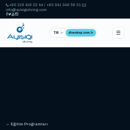
+90 216 418 22 44 / +90 541 349 56 01
·
info@ayisigidiving.com
☰
diveshop.com.tr
← Eğitim Proğramları